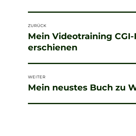
Beitragsnavigation
ZURÜCK
Mein Videotraining CGI-
Vorheriger
Beitrag:
erschienen
WEITER
Mein neustes Buch zu W
Nächster
Beitrag: