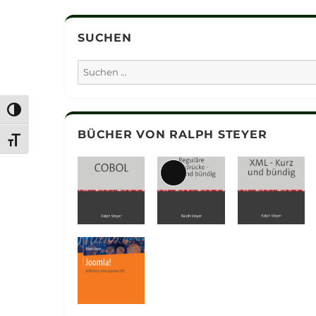
SUCHEN
Suchen
nach:
UMSCHALTEN AUF HOHE KONTRASTE
BÜCHER VON RALPH STEYER
SCHRIFT VERGRÖSSERN
Lange
Beschreibung