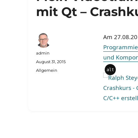
mit Qt – Crashk
Am 27.08.201
Programmier
Autor
admin
und Kompone
Veröffentlicht
August 31, 2015
am
alt
Kategorien
Allgemein