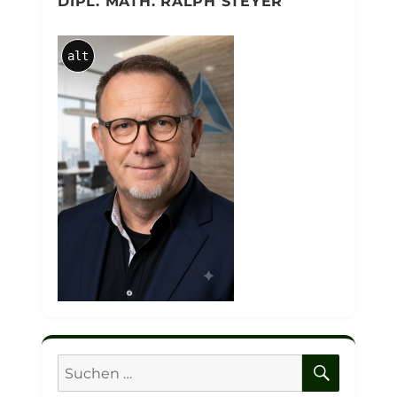
DIPL. MATH. RALPH STEYER
alt
SUCHE
Suchen
nach: