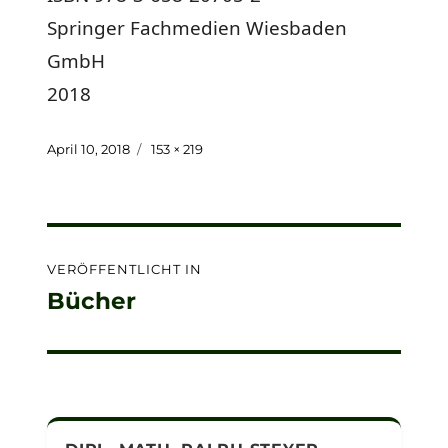
Springer Fachmedien Wiesbaden
GmbH
2018
Veröffentlicht
Originalgröße
April 10, 2018
153 × 219
am
Beitragsnavigation
VERÖFFENTLICHT IN
Bücher