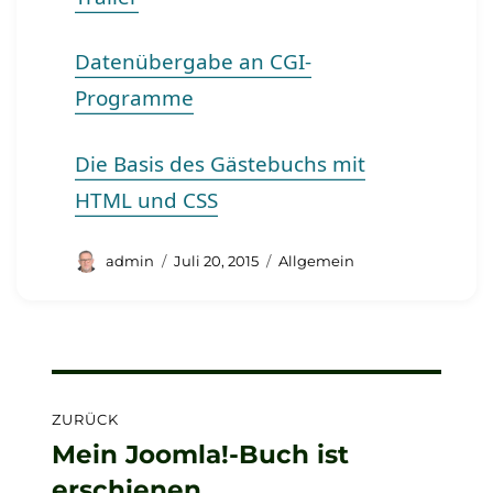
Datenübergabe an CGI-
Programme
Die Basis des Gästebuchs mit
HTML und CSS
Autor
Veröffentlicht
Kategorien
admin
Juli 20, 2015
Allgemein
am
Beitragsnavigation
ZURÜCK
Mein Joomla!-Buch ist
Vorheriger
erschienen
Beitrag: