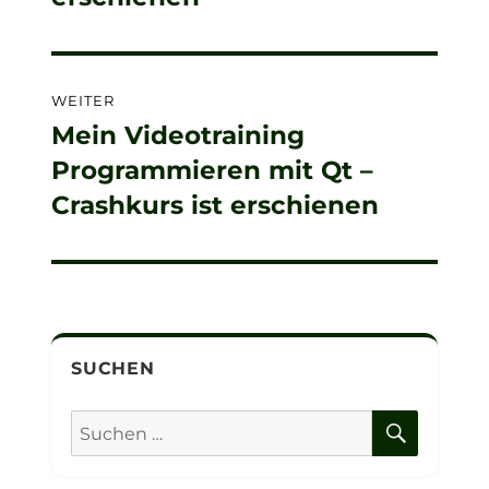
WEITER
Mein Videotraining
Nächster
Programmieren mit Qt –
Beitrag:
Crashkurs ist erschienen
SUCHEN
SUCHE
Suchen
nach: