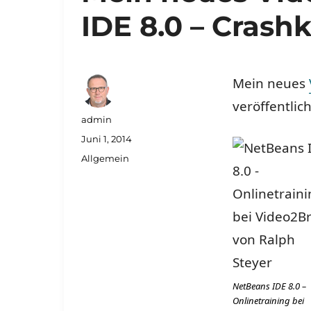
IDE 8.0 – Crash
Mein neues
veröffentlic
Autor
admin
Veröffentlicht
Juni 1, 2014
am
Kategorien
Allgemein
NetBeans IDE 8.0 –
Onlinetraining bei