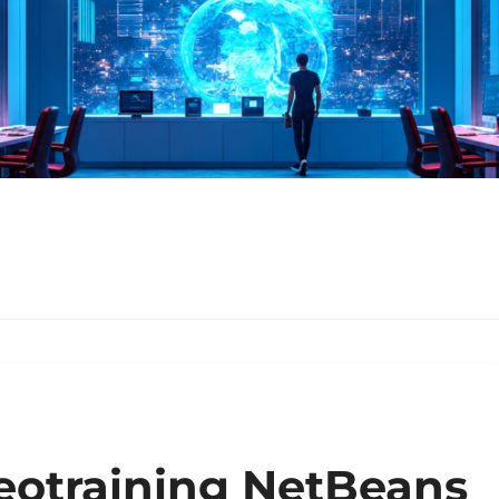
eotraining NetBeans