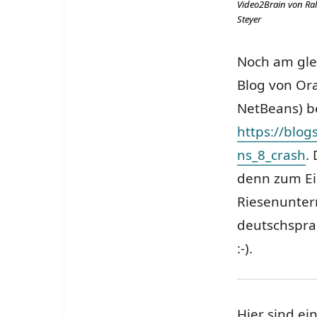
Video2Brain von Ra
Steyer
Noch am glei
Blog von Or
NetBeans) b
https://blog
ns_8_crash
.
denn zum Ei
Riesenunter
deutschspra
:-).
Hier sind ei