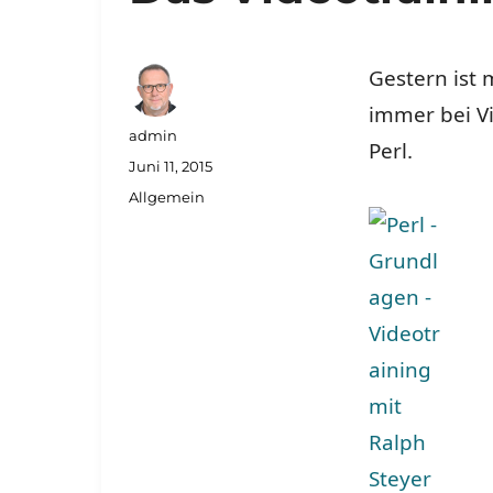
Gestern ist
immer bei V
Autor
admin
Perl.
Veröffentlicht
Juni 11, 2015
am
Kategorien
Allgemein