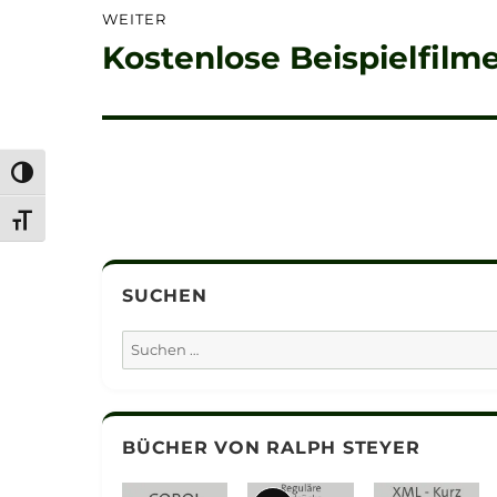
WEITER
Kostenlose Beispielfilme
Nächster
Beitrag:
UMSCHALTEN AUF HOHE KONTRASTE
SCHRIFT VERGRÖSSERN
SUCHEN
Suchen
nach:
BÜCHER VON RALPH STEYER