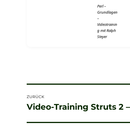
Perl –
Grundlagen
–
Videotrainin
g mit Ralph
Steyer
Beitragsnavigation
ZURÜCK
Video-Training Struts 2 
Vorheriger
Beitrag: