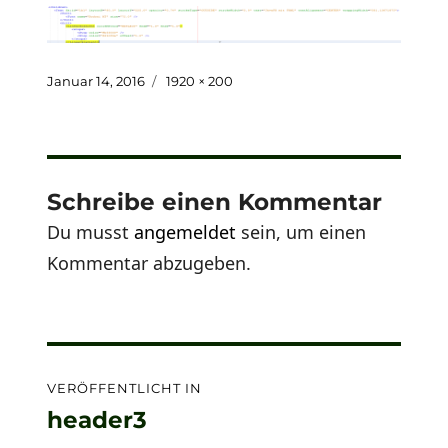
Veröffentlicht
Originalgröße
Januar 14, 2016
1920 × 200
am
Schreibe einen Kommentar
Du musst
angemeldet
sein, um einen
Kommentar abzugeben.
Beitragsnavigation
VERÖFFENTLICHT IN
header3