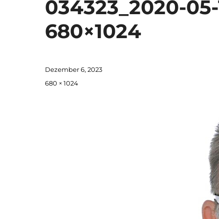
034323_2020-05-
680×1024
Veröffentlicht
Dezember 6, 2023
am
Originalgröße
680 × 1024