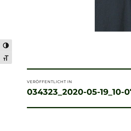
UMSCHALTEN AUF HOHE KONTRASTE
SCHRIFT VERGRÖSSERN
Beitragsnavigation
VERÖFFENTLICHT IN
034323_2020-05-19_10-